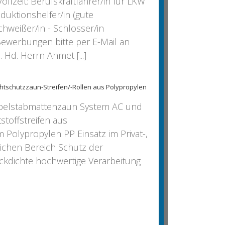
ollzeit: Berufskraftfahrer/in für LKW
duktionshelfer/in (gute
hweißer/in - Schlosser/in
ewerbungen bitte per E-Mail an
 Hd. Herrn Ahmet [...]
chtschutzzaun-Streifen/-Rollen aus Polypropylen
pelstabmattenzaun System AC und
stoffstreifen aus
 Polypropylen PP Einsatz im Privat-,
lichen Bereich Schutz der
ickdichte hochwertige Verarbeitung