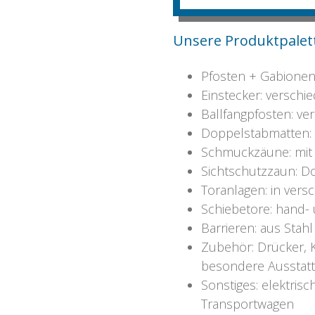
Unsere Produktpalet
Pfosten + Gabionen
Einstecker: versch
Ballfangpfosten: v
Doppelstabmatten: 
Schmuckzäune: mit
Sichtschutzzaun: Do
Toranlagen: in vers
Schiebetore: hand-
Barrieren: aus Stahl
Zubehör: Drücker, K
besondere Ausstat
Sonstiges: elektrisc
Transportwagen