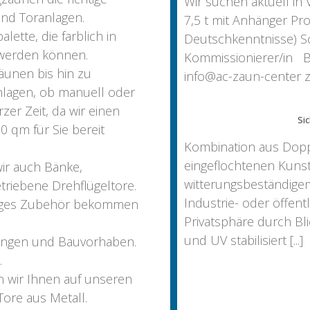
Wir suchen aktuell in V
und Toranlagen.
7,5 t mit Anhänger Pro
lette, die farblich in
Deutschkenntnisse) Sc
t werden können.
Kommissionierer/in B
äunen bis hin zu
info@ac-zaun-center z.
nlagen, ob manuell oder
rzer Zeit, da wir einen
Si
 qm für Sie bereit
Kombination aus Dop
eingeflochtenen Kunst
ir auch Bänke,
witterungsbeständigem
triebene Drehflügeltore.
Industrie- oder öffent
tiges Zubehör bekommen
Privatsphäre durch Bl
und UV stabilisiert [...]
nungen und Bauvorhaben.
.
 wir Ihnen auf unseren
ore aus Metall.