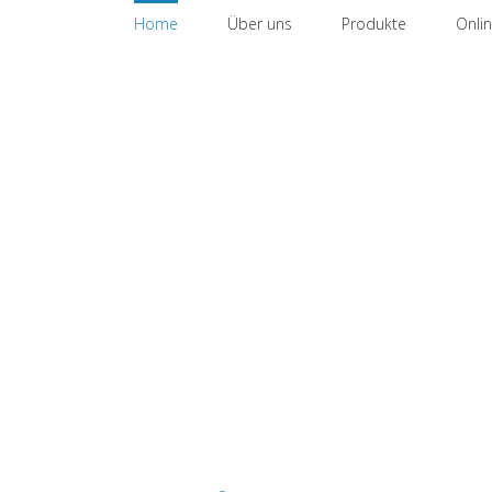
Zum
nach:
Home
Über uns
Produkte
Onli
Inhalt
springen