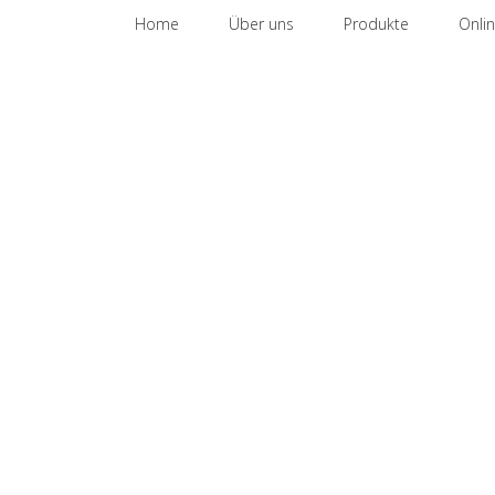
Zum
nach:
Home
Über uns
Produkte
Onli
Inhalt
springen