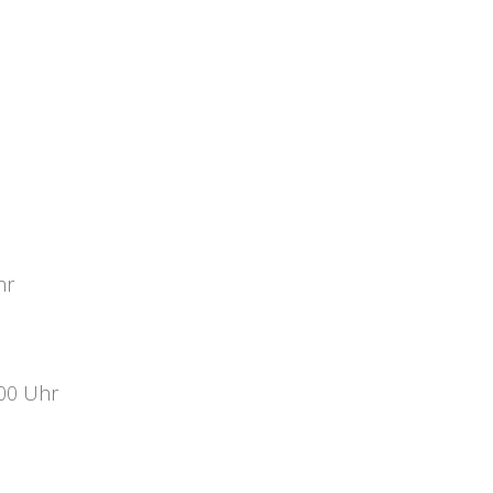
hr
:00 Uhr