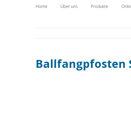
Zum
nach:
Home
Über uns
Produkte
Onli
Inhalt
springen
Ballfangpfosten