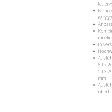
feuerv
Farbge
gängig
Anpass
Kombin
möglic
In ver
Hochwe
Ausfüh
50 x 2
50 x 2
mm
Ausfüh
oberhal