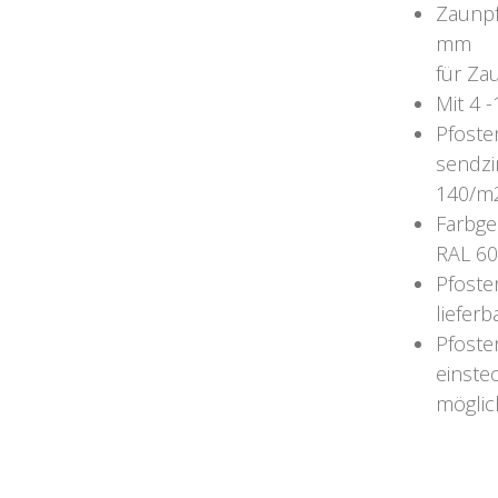
Zaunpf
mm
für Z
Mit 4 
Pfoste
sendzi
140/m
Farbge
RAL 60
Pfoste
lieferb
Pfoste
einste
möglic