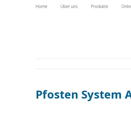
Zum
nach:
Home
Über uns
Produkte
Onli
Inhalt
springen
Pfosten System A