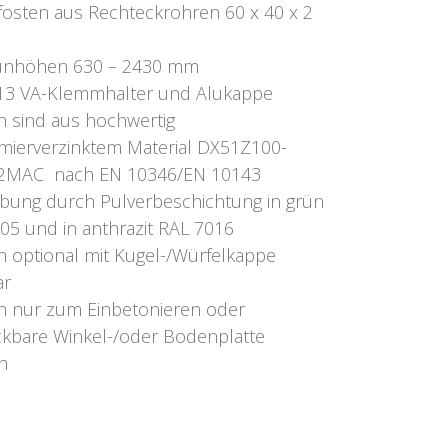
osten aus Rechteckrohren 60 x 40 x 2
aunhöhen 630 – 2430 mm
-13 VA-Klemmhalter und Alukappe
n sind aus hochwertig
mierverzinktem Material DX51Z100-
2MAC nach EN 10346/EN 10143
bung durch Pulverbeschichtung in grün
05 und in anthrazit RAL 7016
n optional mit Kugel-/Würfelkappe
ar
n nur zum Einbetonieren oder
ckbare Winkel-/oder Bodenplatte
h